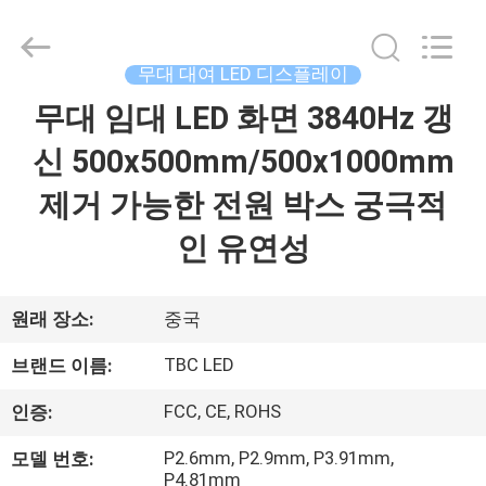
Copyright
©
2018
-
2026
무대 대여 LED 디스플레이
Topbright
Creation
Limited.
무대 임대 LED 화면 3840Hz 갱
집
All
Rights
Reserved.
신 500x500mm/500x1000mm
제
제거 가능한 전원 박스 궁극적
품
인 유연성
VR
원래 장소:
중국
쇼
TBC LED
브랜드 이름:
FCC, CE, ROHS
인증:
우
P2.6mm, P2.9mm, P3.91mm,
모델 번호:
리
P4.81mm