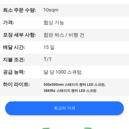
에
10sqm
최소 주문 수량:
대
가격:
협상 가능
하
포장 세부 사항:
합판 박스 / 비행 건
여
배달 시간:
15 일
T/T
공
지불 조건:
장
공급 능력:
달 당 1000 스큐텀
여
,
하이 라이트:
500x500mm 스테이지 렌터 LED 스크린
3840hz 스테이지 렌터 LED 스크린
행
최고의 가격
품
질