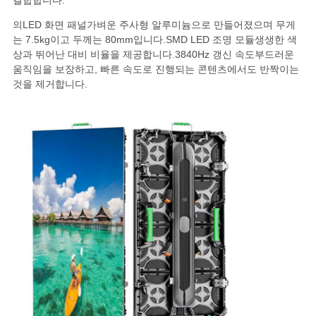
결합합니다.
생
의
LED 화면 패널
가벼운 주사형 알루미늄으로 만들어졌으며 무게
는 7.5kg이고 두께는 80mm입니다.
SMD LED 조명 모듈
생생한 색
활
상과 뛰어난 대비 비율을 제공합니다.
3840Hz 갱신 속도
부드러운
움직임을 보장하고, 빠른 속도로 진행되는 콘텐츠에서도 반짝이는
보
것을 제거합니다.
호
정
책