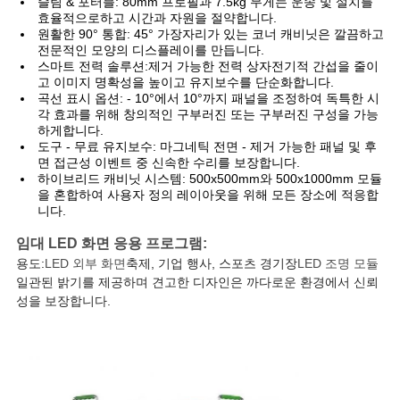
슬림 & 포터블
: 80mm 프로필과 7.5kg 무게는 운송 및 설치를
효율적으로하고 시간과 자원을 절약합니다.
원활한 90° 통합
: 45° 가장자리가 있는 코너 캐비닛은 깔끔하고
전문적인 모양의 디스플레이를 만듭니다.
스마트 전력 솔루션
:
제거 가능한 전력 상자
전기적 간섭을 줄이
고 이미지 명확성을 높이고 유지보수를 단순화합니다.
곡선 표시 옵션
: - 10°에서 10°까지 패널을 조정하여 독특한 시
각 효과를 위해 창의적인 구부러진 또는 구부러진 구성을 가능
하게합니다.
도구 - 무료 유지보수
: 마그네틱 전면 - 제거 가능한 패널 및 후
면 접근성 이벤트 중 신속한 수리를 보장합니다.
하이브리드 캐비닛 시스템
: 500x500mm와 500x1000mm 모듈
을 혼합하여 사용자 정의 레이아웃을 위해 모든 장소에 적응합
니다.
임대 LED 화면 응용 프로그램:
용도:
LED 외부 화면
축제, 기업 행사, 스포츠 경기장
LED 조명 모듈
일관된 밝기를 제공하며 견고한 디자인은 까다로운 환경에서 신뢰
성을 보장합니다.