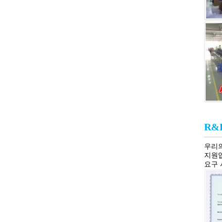
R&
우리의
지원입
요구 