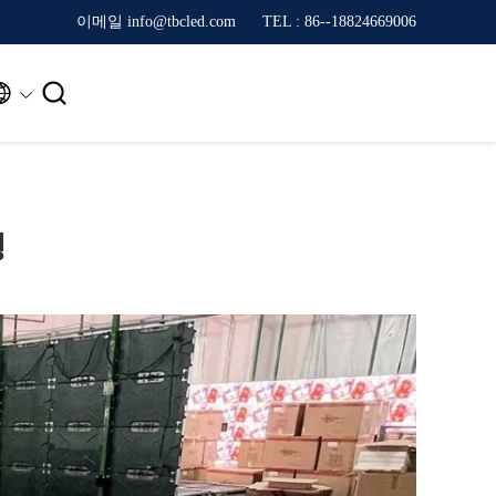
이메일 info@tbcled.com
TEL : 86--18824669006


행