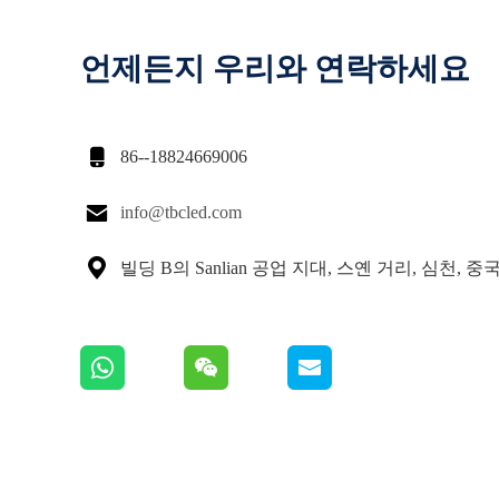
언제든지 우리와 연락하세요

86--18824669006

info@tbcled.com

빌딩 B의 Sanlian 공업 지대, 스옌 거리, 심천, 중