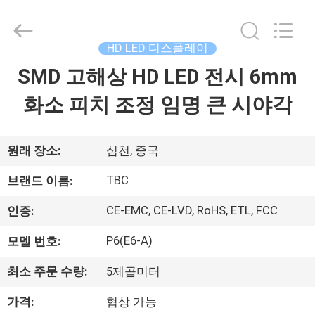
Copyright
©
2018
-
2026
HD LED 디스플레이
Topbright
Creation
Limited.
SMD 고해상 HD LED 전시 6mm
집
All
Rights
Reserved.
화소 피치 조정 임명 큰 시야각
제
품
원래 장소:
심천, 중국
TBC
브랜드 이름:
VR
CE-EMC, CE-LVD, RoHS, ETL, FCC
인증:
쇼
P6(E6-A)
모델 번호:
우
최소 주문 수량:
5제곱미터
리
가격:
협상 가능