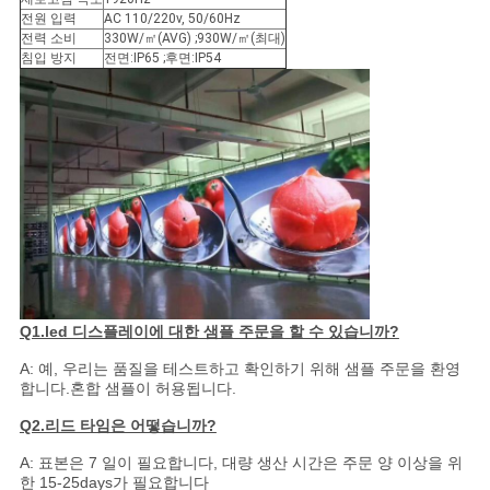
전원 입력
AC 110/220v, 50/60Hz
생
전력 소비
330W/㎡(AVG) ;930W/㎡(최대)
침입 방지
전면:IP65 ;후면:IP54
활
보
호
정
책
Q1.led 디스플레이에 대한 샘플 주문을 할 수 있습니까?
A: 예, 우리는 품질을 테스트하고 확인하기 위해 샘플 주문을 환영
합니다.혼합 샘플이 허용됩니다.
Q2.리드 타임은 어떻습니까?
A: 표본은 7 일이 필요합니다, 대량 생산 시간은 주문 양 이상을 위
한 15-25days가 필요합니다