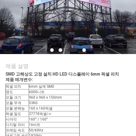
관
리
뉴
스
제품 설명
SMD 고해상도 고정 설치 HD LED 디스플레이 6mm 픽셀 피치
사
제품 매개변수:
픽셀 피치
6mm 실제 SMD
이
명도
6000니트
모듈 크기
960 x 960 x 150mm
트
모듈 무게
53KG
모듈 분해능
160 x 160픽셀
맵
픽셀 밀도
27778픽셀/㎡
시야각
160° / 160°
디지털 처리
16비트
프레임 속도
50/60Hz
사
새로고침 속도
1920Hz