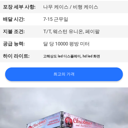
에
포장 세부 사항:
나무 케이스 / 비행 케이스
대
배달 시간:
7-15 근무일
하
지불 조건:
T/T, 웨스턴 유니온, 페이팔
여
공급 능력:
달 당 10000 평방 미터
,
하이 라이트:
고해상도 led 디스플레이
hd led 화면
공
장
최고의 가격
여
행
품
질