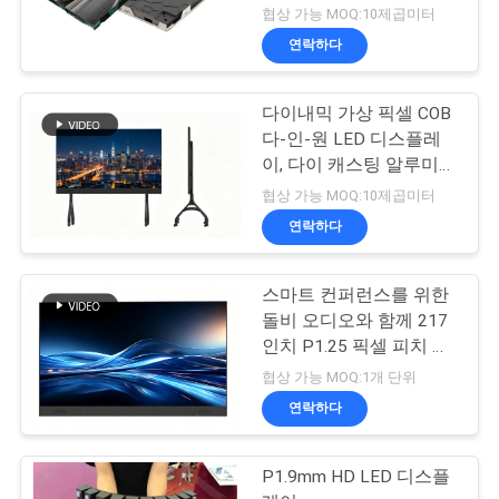
협상 가능 MOQ:10제곱미터
연락하다
다이내믹 가상 픽셀 COB
다-인-원 LED 디스플레
이, 다이 캐스팅 알루미늄
캐비닛과 교육용 3840Hz
협상 가능 MOQ:10제곱미터
갱신 속도
연락하다
스마트 컨퍼런스를 위한
돌비 오디오와 함께 217
인치 P1.25 픽셀 피치 올
인원 LED 디스플레이
협상 가능 MOQ:1개 단위
연락하다
P1.9mm HD LED 디스플