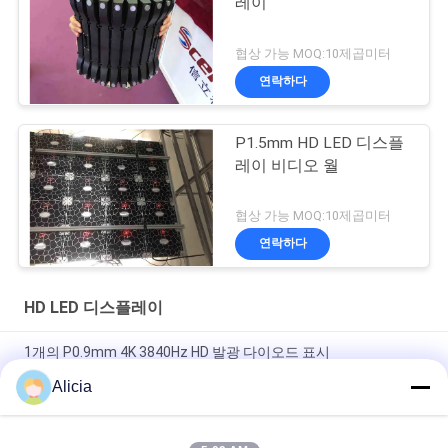
레이
협상 가능 MOQ:10제곱미터
연락하다
P1.5mm HD LED 디스플
레이 비디오 월
협상 가능 MOQ:10제곱미터
연락하다
HD LED 디스플레이
1개의 P0.9mm 4K 3840Hz HD 발광 다이오드 표시
600x337.5mm 내각에서 모두
Alicia
실내 P0.9mm 미세 픽셀 피치 LED 디스플레이 전면 서비스 LED 패
널