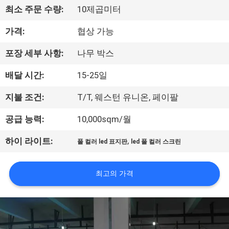
에
최소 주문 수량:
10제곱미터
대
가격:
협상 가능
하
포장 세부 사항:
나무 박스
여
배달 시간:
15-25일
지불 조건:
T/T, 웨스턴 유니온, 페이팔
공
공급 능력:
10,000sqm/월
장
,
하이 라이트:
풀 컬러 led 표지판
led 풀 컬러 스크린
여
행
최고의 가격
품
질