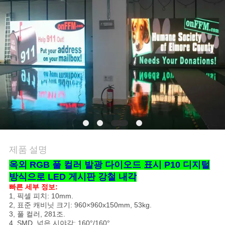
관
리
뉴
스
사
이
제품 설명
옥외 RGB 풀 컬러 발광 다이오드 표시 P10 디지털
트
방식으로 LED 게시판 강철 내각
맵
빠른 세부 정보:
1, 픽셀 피치: 10mm.
2, 표준 캐비닛 크기: 960×960x150mm, 53kg.
3, 풀 컬러, 281조.
사
4, SMD, 넓은 시야각: 160°/160°.