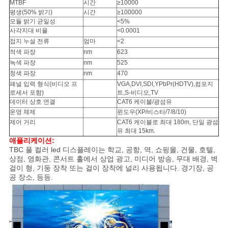
MTBF
시간
≥10000
평생(50% 밝기)
시간
≥100000
모듈 밝기 균일성
<5%
사각지대 비율
<0.0001
접지 누설 전류
엄마
<2
적색 파장
nm
623
녹색 파장
nm
525
청색 파장
nm
470
패널 입력 형식(비디오 프
VGA,DVI,SDI,YPbPr(HDTV),컴포지
로세서 포함)
트,S-비디오,TV
데이터 상호 연결
CAT6 케이블/광섬유
운영 체제
윈도우(XP/비스타/7/8/10)
제어 거리
CAT6 케이블로 최대 180m, 단일 광섬
유 최대 15km.
애플리케이션:
TBC 풀 컬러 led 디스플레이는 학교, 공항, 역, 쇼핑몰, 건물, 호텔,
상점, 영화관, 콘서트 홀에서 상업 광고, 미디어 방송, 무대 배경, 벽
걸이 형, 기둥 장착 또는 걸이 장착에 널리 사용됩니다. 경기장, 공
공 장소, 등등.