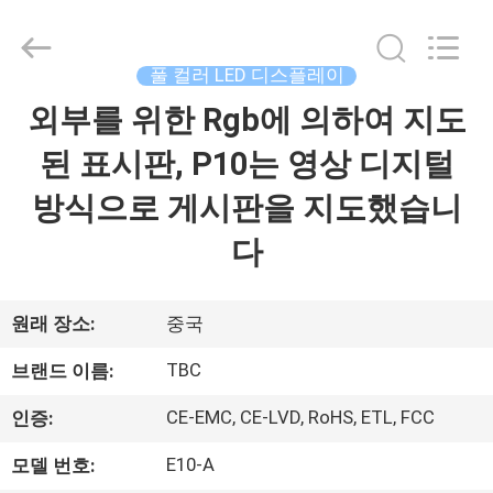
Copyright
©
2018
-
2026
풀 컬러 LED 디스플레이
Topbright
Creation
Limited.
외부를 위한 Rgb에 의하여 지도
집
All
Rights
Reserved.
된 표시판, P10는 영상 디지털
제
방식으로 게시판을 지도했습니
품
다
VR
원래 장소:
중국
쇼
TBC
브랜드 이름:
CE-EMC, CE-LVD, RoHS, ETL, FCC
인증:
우
E10-A
모델 번호:
리