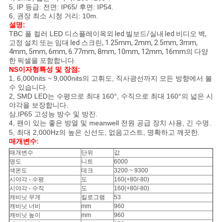
5, IP 등급: 전면: IP65/ 후면: IP54.
생
6, 권장 최소 시청 거리: 10m.
설명:
TBC 풀 컬러 LED 디스플레이
옥외 led 빌보드/실내 led 비디오 벽,
활
고정 설치 또는 임대 led 스크린, 1.25mm, 2mm, 2.5mm, 3mm,
4mm, 5mm, 6mm, 6.77mm, 8mm, 10mm, 12mm, 16mm의 다양
보
한 픽셀을 포함합니다.
NS
이자형
특성 및 장점
:
호
1, 6,000nits ~ 9,000nits의 고휘도, 직사광선까지 모든 방향에서 볼
수 있습니다.
정
2, SMD LED는 수평으로 최대 160°, 수직으로 최대 160°의 넓은 시
야각을 보장합니다.
책
삼,
IP65 고성능 방수 및 방진.
4, 팬이 있는 좋은 방열 및 meanwell 전원 공급 장치 사용, 긴 수명.
5,
최대 2,000Hz의 높은 신선도, 없음
고스트, 명확하고 깨끗한.
매개변수
:
매개변수
단위
값
명도
니트
6000
색온도
데크
3200 ~ 9300
시야각 - 수평
도
160(+80/-80)
시야각 - 수직
도
160(+80/-80)
캐비닛 무게
킬로그램
53
캐비닛 너비
mm
960
캐비닛 높이
mm
960