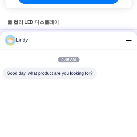
풀 컬러 LED 디스플레이
쇼핑 센터/단계를 위한 고해상 P4 풀 컬러 지도된 전시
Lindy
명확한 P2 상업적인 지도된 전시 작은 피치 256 x 128mm 영상 벽
4:46 AM
매우 얇은 풀 컬러 지도된 전시 화소 3.91mm 높은 재생 빈도
1920hz
Good day, what product are you looking for?
모든
HD LED 디스플레이
COB LED 스크린
무대 대여 LED 디스
LED 광고 디스플레이
플레이