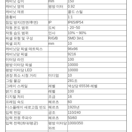
캐비닛 깊이
mm
150
캐비닛 영역
평방 미터
0.92
캐비닛 재료
콜드 스틸
종횡비
1:1
침입 방지(전면/후면)
IP
IP65/IP54
작동 온도 범위
도씨
- 20~50
작동 습도 범위
인사
10% ~ 90%
픽셀 유형 및 구성
R/G/B
SMD 3in1
픽셀 피치
mm
10
캐비닛당 픽셀 매트릭스
96x96
캐비닛당 픽셀
9216
미터당 라인
100
평방 미터당 픽셀
10000
평방 미터당 LED
10000
권장 최소 시청 거리
미디엄
10
그림 물감
281조
그레이 스케일
레벨
색상당 65536 레벨
밝기 조절
레벨
100
디지털 처리
조금
16
프레임 속도
헤르츠
60
디스플레이 새로고침 빈도
헤르츠
1920년
입력 전압
공조
110/240
입력 전원 주파수
헤르츠
50/60
입력 전력(최대/평균)
평방 미터당
1000/350
와트