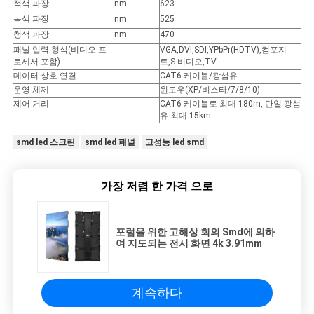
적색 파장
nm
623
녹색 파장
nm
525
청색 파장
nm
470
패널 입력 형식(비디오 프
VGA,DVI,SDI,YPbPr(HDTV),컴포지
로세서 포함)
트,S-비디오,TV
데이터 상호 연결
CAT6 케이블/광섬유
운영 체제
윈도우(XP/비스타/7/8/10)
제어 거리
CAT6 케이블로 최대 180m, 단일 광섬
유 최대 15km.
smd led 스크린
smd led 패널
고성능 led smd
가장 저렴 한 가격 으로
포럼을 위한 고해상 회의 Smd에 의하
여 지도되는 전시 화면 4k 3.91mm
계속하다