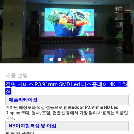
관
리
뉴
스
사
제품 설명
전면 서비스 P3.91mm SMD Led 디스플레이
4K 고화
이
질
트
애플리케이션:
뛰어난 해상도와 색상 성능으로 인해
ndoor P3.91mm HD Led
맵
Display 무대, 행사, 포럼, 컨벤션 등에서 가장 많이 사용되는 제품입
니다.
NS
이자형
특성 및 이점:
사
팝 락 앤 플레이