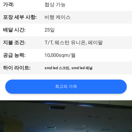
가격:
협상 가능
에
대
포장 세부 사항:
비행 케이스
하
배달 시간:
25일
여
지불 조건:
T/T, 웨스턴 유니온, 페이팔
공급 능력:
10,000sqm/월
공
,
하이 라이트:
smd led 스크린
smd led 패널
장
여
최고의 가격
행
품
질