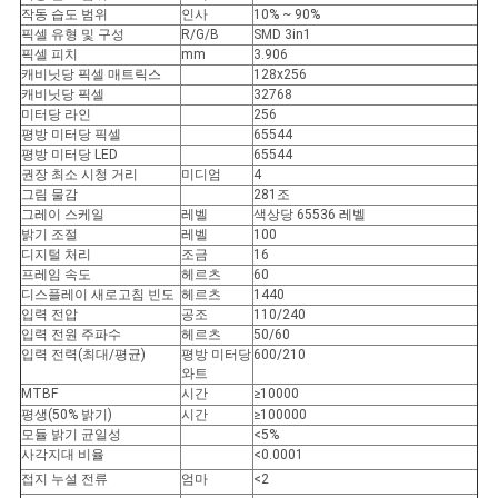
작동 습도 범위
인사
10% ~ 90%
픽셀 유형 및 구성
R/G/B
SMD 3in1
픽셀 피치
mm
3.906
캐비닛당 픽셀 매트릭스
128x256
캐비닛당 픽셀
32768
미터당 라인
256
평방 미터당 픽셀
65544
평방 미터당 LED
65544
권장 최소 시청 거리
미디엄
4
그림 물감
281조
그레이 스케일
레벨
색상당 65536 레벨
밝기 조절
레벨
100
디지털 처리
조금
16
프레임 속도
헤르츠
60
디스플레이 새로고침 빈도
헤르츠
1440
입력 전압
공조
110/240
입력 전원 주파수
헤르츠
50/60
입력 전력(최대/평균)
평방 미터당
600/210
와트
MTBF
시간
≥10000
평생(50% 밝기)
시간
≥100000
모듈 밝기 균일성
<5%
사각지대 비율
<0.0001
접지 누설 전류
엄마
<2