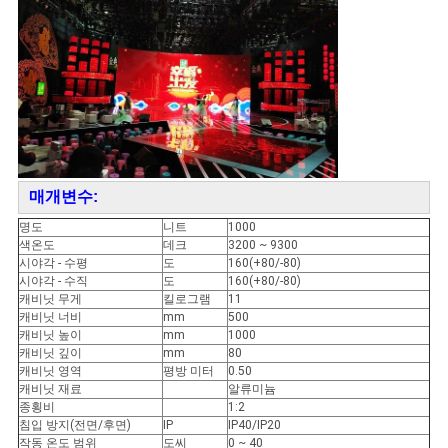
매개변수:
명도
니트
1000
색온도
데크
3200 ~ 9300
시야각 - 수평
도
160(+80/-80)
시야각 - 수직
도
160(+80/-80)
캐비닛 무게
킬로그램
11
캐비닛 너비
mm
500
캐비닛 높이
mm
1000
캐비닛 깊이
mm
80
캐비닛 영역
평방 미터
0.50
캐비닛 재료
알류미늄
종횡비
1:2
침입 방지(전면/후면)
IP
IP40/IP20
작동 온도 범위
도씨
0 ~ 40