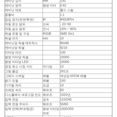
캐비닛 깊이
mm
150
캐비닛 영역
평방 미터
0.92
캐비닛 재료
콜드 스틸
종횡비
1:1
침입 방지(전면/후면)
IP
IP65/IP54
작동 온도 범위
도씨
- 20~50
작동 습도 범위
인사
10% ~ 90%
픽셀 유형 및 구성
R/G/B
SMD 3in1
픽셀 피치
mm
10
캐비닛당 픽셀 매트릭스
96x96
캐비닛당 픽셀
9216
미터당 라인
100
평방 미터당 픽셀
10000
평방 미터당 LED
10000
권장 최소 시청 거리
미디엄
10
그림 물감
281조
그레이 스케일
레벨
색상당 65536 레벨
밝기 조절
레벨
100
디지털 처리
조금
16
프레임 속도
헤르츠
60
디스플레이 새로고침 빈도
헤르츠
1920년
입력 전압
공조
110/240
입력 전원 주파수
헤르츠
50/60
입력 전력(최대/평균)
평방 미터당
1000/350
와트