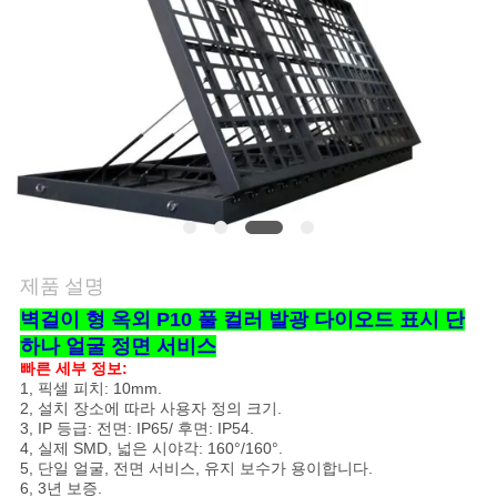
관
리
뉴
스
사
제품 설명
벽걸이 형 옥외 P10 풀 컬러 발광 다이오드 표시 단
이
하나 얼굴 정면 서비스
트
빠른 세부 정보:
1, 픽셀 피치: 10mm.
맵
2, 설치 장소에 따라 사용자 정의 크기.
3, IP 등급: 전면: IP65/ 후면: IP54.
4, 실제 SMD, 넓은 시야각: 160°/160°.
5, 단일 얼굴, 전면 서비스, 유지 보수가 용이합니다.
사
6, 3년 보증.