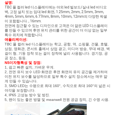
설명:
TBC 풀 컬러 led 디스플레이에는 야외 led 빌보드/실내 led 비디오
생
벽, 고정 설치 또는 임대 led 화면, 1.25mm, 2mm, 2.5mm, 3mm,
4mm, 5mm, 6mm, 6.77mm, 8mm, 10mm, 12mm의 다양한 픽셀
활
이 포함됩니다. , 16mm.
전면에 접근할 수 있는 디자인으로 고객은 더 얇은 LED 디스플레이
보
를 만들 수 있으며 후면 유지 관리를 위한 공간이 더 이상 없는 일부
특수 위치에 적합합니다.
호
애플리케이션:
TBC 풀 컬러 led 디스플레이는 학교, 공항, 역, 쇼핑몰, 건물, 호텔,
정
상점, 영화관, 콘서트 홀에서 상업 광고, 미디어 방송, 무대 배경, 벽
걸이 형, 기둥 장착 또는 걸이 장착에 널리 사용됩니다. 경기장, 공
공 장소, 등등.
책
NS
이자형
특성 및 장점
:
1, 쉽고 빠른 설치, 가벼운 무게.
2, 전면 유지 보수 LED 화면은 후면 화면의 유지 공간을 제거하여
이전 유지 보수를 달성하므로 일부 특수 설치 장소에서는 매우 얇
게 만들 수 있습니다.
3, SMD LED는 수평으로 최대 160°, 수직으로 최대 160°의 넓은 시
야각을 보장합니다.
4, IP65 고성능 방수 및 방진.
5, 팬이 있는 좋은 방열 및 meanwell 전원 공급 장치, 긴 수명 사용.