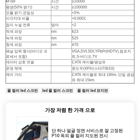
MTBF
시간
≥10000
평생(50% 밝기)
시간
≥100000
모듈 밝기 균일성
<5%
사각지대 비율
<0.0001
접지 누설 전류
엄마
<2
적색 파장
nm
623
녹색 파장
nm
525
청색 파장
nm
470
패널 입력 형식(비디오 프
VGA,DVI,SDI,YPbPr(HDTV),컴포지
로세서 포함)
트,S-비디오,TV
데이터 상호 연결
CAT6 케이블/광섬유
운영 체제
윈도우(XP/비스타/7/8/10)
제어 거리
CAT6 케이블로 최대 180m, 단일 광섬
유 최대 15km.
풀 컬러 led 스크린
led 풀 컬러 스크린
풀 컬러 led 표지판
가장 저렴 한 가격 으로
단 하나 얼굴 정면 서비스로 잘 고정된
P10 옥외 풀 컬러 지도된 전시