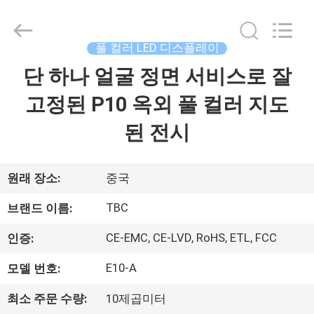
Copyright
©
2018
-
2026
풀 컬러 LED 디스플레이
Topbright
Creation
Limited.
단 하나 얼굴 정면 서비스로 잘
집
All
Rights
Reserved.
고정된 P10 옥외 풀 컬러 지도
제
된 전시
품
원래 장소:
중국
VR
TBC
브랜드 이름:
쇼
CE-EMC, CE-LVD, RoHS, ETL, FCC
인증:
E10-A
모델 번호:
우
리
최소 주문 수량:
10제곱미터