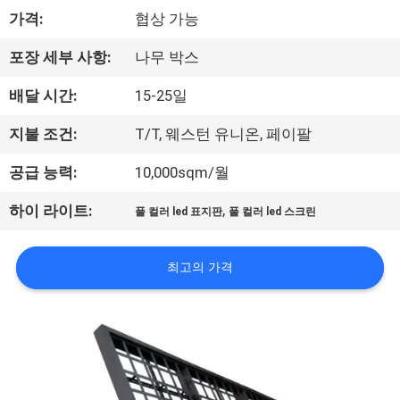
에
가격:
협상 가능
대
포장 세부 사항:
나무 박스
하
배달 시간:
15-25일
여
지불 조건:
T/T, 웨스턴 유니온, 페이팔
공급 능력:
10,000sqm/월
공
,
하이 라이트:
풀 컬러 led 표지판
풀 컬러 led 스크린
장
여
최고의 가격
행
품
질