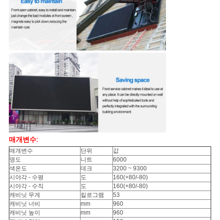
매개변수
:
매개변수
단위
값
명도
니트
6000
색온도
데크
3200 ~ 9300
시야각 - 수평
도
160(+80/-80)
시야각 - 수직
도
160(+80/-80)
캐비닛 무게
킬로그램
53
캐비닛 너비
mm
960
캐비닛 높이
mm
960